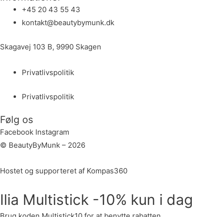
+45 20 43 55 43
kontakt@beautybymunk.dk
Skagavej 103 B, 9990 Skagen
Privatlivspolitik
Privatlivspolitik
Følg os
Facebook
Instagram
© BeautyByMunk – 2026
Hostet og supporteret af Kompas360
Ilia Multistick -10% kun i dag
Brug koden Multistick10 for at benytte rabatten