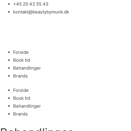
Gå
+45 20 43 55 43
til
kontakt@beautybymunk.dk
indholdet
Forside
Book tid
Behandlinger
Brands
Forside
Book tid
Behandlinger
Brands