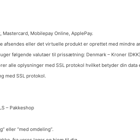
 Mastercard, Mobilepay Online, ApplePay.
are afsendes eller det virtuelle produkt er oprettet med mindre an
ger følgende valutaer til prissætning: Denmark – Kroner (DKK
erer alle oplysninger med SSL protokol hvilket betyder din dat
ng med SSL protokol.
GLS – Pakkeshop
g” eller “med omdeling”.
akke, fra vores lager og hjem til dig