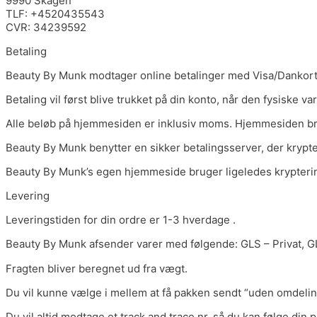
9990 Skagen
TLF: +4520435543
CVR: 34239592
Betaling
Beauty By Munk modtager online betalinger med Visa/Dankort,
Betaling vil først blive trukket på din konto, når den fysiske v
Alle beløb på hjemmesiden er inklusiv moms. Hjemmesiden bru
Beauty By Munk benytter en sikker betalingsserver, der krypt
Beauty By Munk’s egen hjemmeside bruger ligeledes krypteri
Levering
Leveringstiden for din ordre er 1-3 hverdage .
Beauty By Munk afsender varer med følgende: GLS – Privat, 
Fragten bliver beregnet ud fra vægt.
Du vil kunne vælge i mellem at få pakken sendt “uden omdelin
Du vil altid modtage et track and trace nr. så du kan følge din p