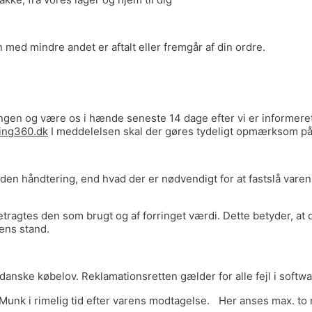
med mindre andet er aftalt eller fremgår af din ordre.
ngen og være os i hænde seneste 14 dage efter vi er informeret
ing360.dk
I meddelelsen skal der gøres tydeligt opmærksom på 
den håndtering, end hvad der er nødvendigt for at fastslå varen
ragtes den som brugt og af forringet værdi. Dette betyder, at du
rens stand.
danske købelov. Reklamationsretten gælder for alle fejl i softwar
 Munk i rimelig tid efter varens modtagelse. Her anses max. to 