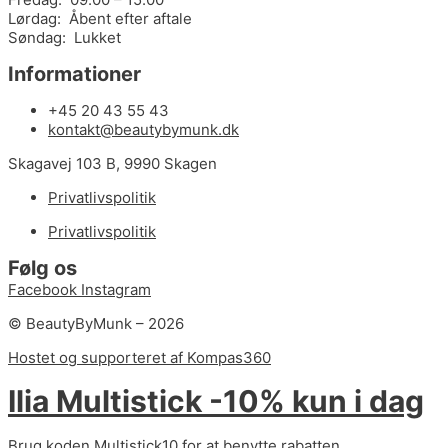
Lørdag: Åbent efter aftale
Søndag: Lukket
Informationer
+45 20 43 55 43
kontakt@beautybymunk.dk
Skagavej 103 B, 9990 Skagen
Privatlivspolitik
Privatlivspolitik
Følg os
Facebook
Instagram
© BeautyByMunk – 2026
Hostet og supporteret af Kompas360
Ilia Multistick -10% kun i dag
Brug koden Multistick10 for at benytte rabatten